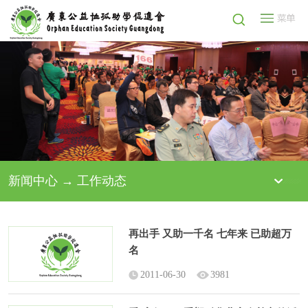
新闻中心 → 工作动态
再出手 又助一千名 七年来 已助超万
名
2011-06-30
3981