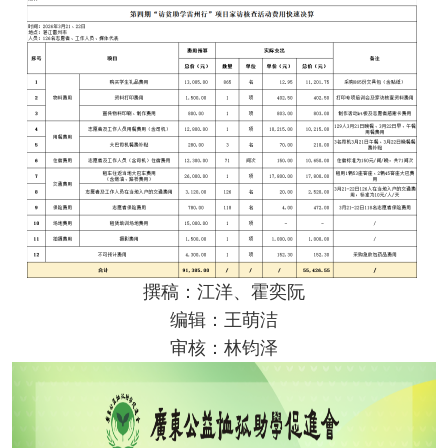
撰稿：江洋、霍奕阮
编辑：王萌洁
审核：林钧泽