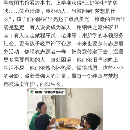
学校图书馆看故事书、上学期获得“三好学生”的奖
状……笑容清澈，质朴动人。当被问到“梦想是什
么”，孩子们的眼眸里亮起了点点星光，稚嫩的声音里
满是坚定：有人说要成为军人，用钢铁之躯保家卫
国；有人立志做程序员、老师等，用所学的本领服务
社会。更有孩子轻声许下心愿，未来也要参与志愿服
务活动，像绿衣志愿者一样，把善意传递下去，温暖
更多需要帮助的人。身处困境，他们依旧坚韧向上；
生活不易，他们依然心怀热爱、懂得感恩。这些小小
的身影，藏着最强大的力量，愿每一份纯真与梦想，
都被温柔守护，向阳生长。