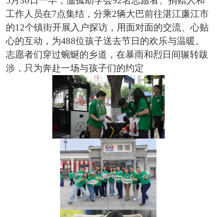
5月30日一早，恤孤助学会92名志愿者、捐赠人和
工作人员在7点集结，分乘2辆大巴前往湛江廉江市
的12个镇街开展入户探访，用面对面的交流、心贴
心的互动，为488位孩子送去节日的欢乐与温暖。
志愿者们穿过蜿蜒的乡道，在暴雨和烈日间辗转跋
涉，只为奔赴一场与孩子们的约定