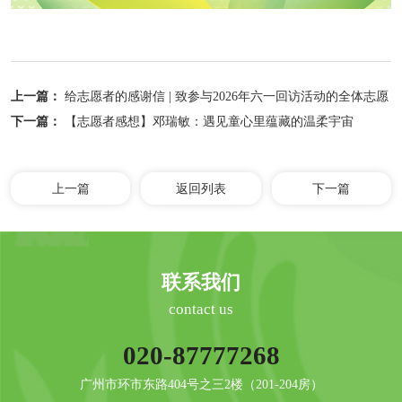
上一篇：
给志愿者的感谢信 | 致参与2026年六一回访活动的全体志愿
者
下一篇：
【志愿者感想】邓瑞敏：遇见童心里蕴藏的温柔宇宙
上一篇
返回列表
下一篇
联系我们
contact us
020-87777268
广州市环市东路404号之三2楼（201-204房）