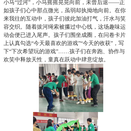
小马“过河”，小马摇摇晃晃向前，未曾后退——正
如孩子们心中那点微光，虽弱却执拗地向前。在你
来我往的互动中，孩子们彼此加油打气，汗水与笑
容交织。随着拔河绳索被攥过中心线，这场趣味运
动会便已进入尾声。孩子们围坐成圈，在问卷卡片
上认真勾选“今天最喜欢的游戏”“今天的收获”，写
下“下次希望玩的游戏”……孩子们在奔跑、协作与
欢笑中释放天性，童真在跃动中肆意绽放。