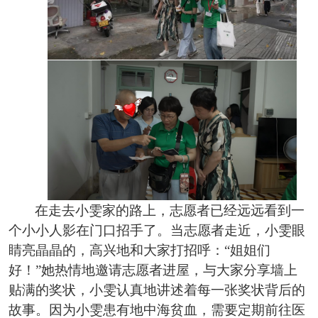
在走去小雯家的路上，志愿者已经远远看到一
个小小人影在门口招手了。当志愿者走近，小雯眼
睛亮晶晶的，高兴地和大家打招呼：
“姐姐们
好！”她热情地邀请志愿者进屋，与大家分享墙上
贴满的奖状，小雯认真地讲述着每一张奖状背后的
故事。因为小雯患有地中海贫血，需要定期前往医