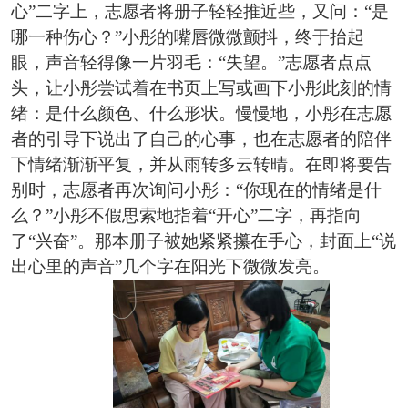
心”二字上，志愿者将册子轻轻推近些，又问：“是
哪一种伤心？”小彤的嘴唇微微颤抖，终于抬起
眼，声音轻得像一片羽毛：“失望。”志愿者点点
头，让小彤尝试着在书页上写或画下小彤此刻的情
绪：是什么颜色、什么形状。慢慢地，小彤在志愿
者的引导下说出了自己的心事，也在志愿者的陪伴
下情绪渐渐平复，并从雨转多云转晴。在即将要告
别时，志愿者再次询问小彤：“你现在的情绪是什
么？”小彤不假思索地指着“开心”二字，再指向
了“兴奋”。那本册子被她紧紧攥在手心，封面上“说
出心里的声音”几个字在阳光下微微发亮。