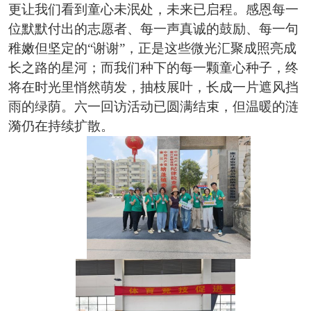
更让我们看到童心未泯处，未来已启程。感恩每一
位默默付出的志愿者、每一声真诚的鼓励、每一句
稚嫩但坚定的“谢谢”，正是这些微光汇聚成照亮成
长之路的星河；而我们种下的每一颗童心种子，终
将在时光里悄然萌发，抽枝展叶，长成一片遮风挡
雨的绿荫。六一回访活动已圆满结束，但温暖的涟
漪仍在持续扩散。