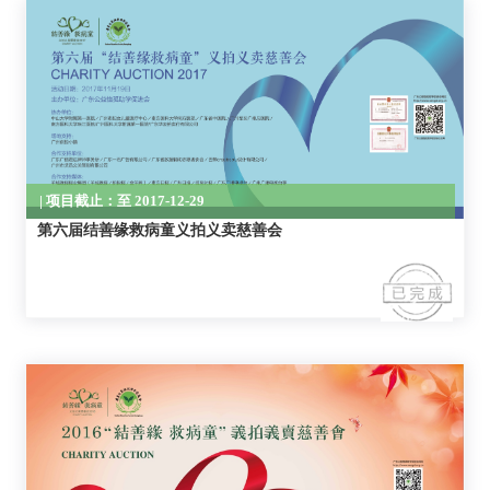
| 项目截止：至 2017-12-29
第六届结善缘救病童义拍义卖慈善会