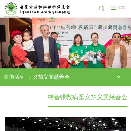
募捐活动 → 义拍义卖慈善会
结善缘救病童义拍义卖慈善会