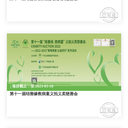
| 项目截止：至 2023-05-10
第十一届结善缘救病童义拍义卖慈善会