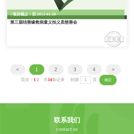
第三届结善缘救病童义拍义卖慈善会
<
1
2
3
4
>
页次：
1
/2
共
14
条记录 到第
页
联系我们
contact us
020-87777268
广州市环市东路404号之三2楼（201-204房）