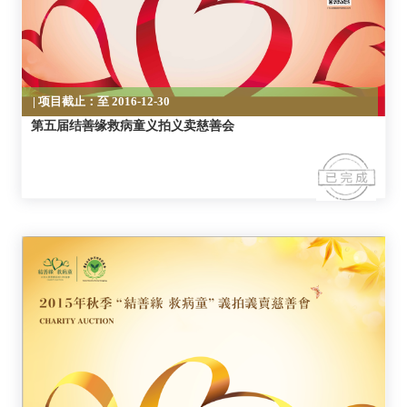
| 项目截止：至 2016-12-30
第五届结善缘救病童义拍义卖慈善会