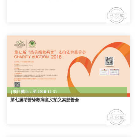
| 项目截止：至 2018-12-31
第七届结善缘救病童义拍义卖慈善会