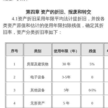
第四章
资产的折旧、报废和转交
4.1
资产折旧采用年限平均法计提折旧，并按各
类资产原值和估计的使用年限扣除残值，确定其折
旧率，资产分类折旧率如下：
序号
类别
使用年限（年）
残值
1
房屋及建筑物
30
年
5%
2
电子设备
3-5年
0
3
其他
设备
5年
0-5%
4
无形资产
5
年
0