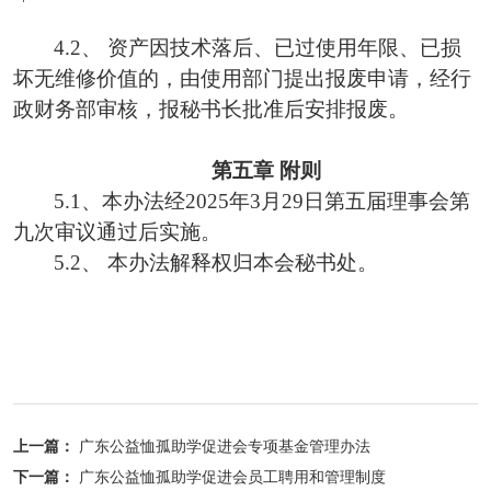
4.2、
资产因技术落后、已过使用年限、
已损
坏无维修价值的，
由
使用
部门
提出报废
申请，
经行
政财务部审核，报秘书长批准
后
安排报废。
第五章
附则
5.1、
本办法经
2025年3月29日第五届
理事会
第
九次
审议通过后
实施
。
5.2、
本
办法
解释权归本会秘书处
。
上一篇：
广东公益恤孤助学促进会专项基金管理办法
下一篇：
广东公益恤孤助学促进会员工聘用和管理制度