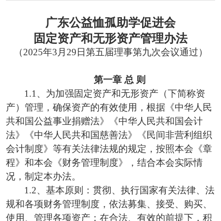
广东公益恤孤助学促进会
固定资产
和无形资产
管理办法
（
2025年3月29日第五届理事第九次会议通过）
第一章
总 则
1.1、
为
加强固定资产和无形资产（下简称资
产）
管理，
确保
资产
的有效使用，
根据《中华人民
共和国公益事业捐赠法》《中华人民共和国会计
法》《中华人民共和国慈善法》《民间非营利组织
会计制度》等有关法律法规的规定，按照
本会
《章
程》和
本会
《财务管理
制度
》，结合本
会
实际情
况，制定本办法。
1.2、
基本原则：贯彻、执行国家有关法律、法
规和各项财务管理制度，依法募集、接受、购买、
使用、管理各项资产；在合法、有效的前提下，积