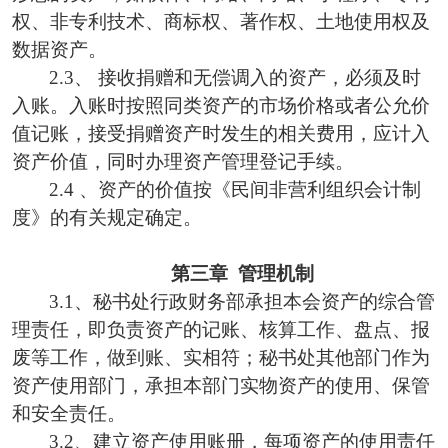
权、非专利技术、商标权、著作权、土地使用权
及
数据资产
。
2.3、
接收捐赠和无偿调入的资产
，
必须及时
入账。入账时按照同类资产的市场价格或者
公允价
值
记账，接受捐赠资产时发生的相关费用
，
应计入
资产价值，同时办理资产管理登记手续。
2.4 、资产的价值按《民间非营利组织会计制
度》的有关规定确定。
第三章
管理机制
3.1、
秘书处行政财务部承担本会
资产
的综合
管
理
责任
，即
负责
资产的记账、核算工作
、盘点、报
废等工作，做到账、
实
相符
；
秘书处其他部门
作为
资产使用部门，
承担
本部门
实
物
资产的使用、保管
和安全责任
。
3.2、建立资产使用账册，每项资产的使用责任