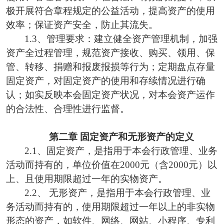
极开展符合章程规定的公益活动，提高资产的使用
效率；保证资产安全，防止其流失。
1.3、
管理
要求
：建立健全资产管理
机制
，加强
资产全过程管理，规范资产接收、购买、领用、保
管、转移、捐赠和报废报损等行为；定期盘点存量
固定资产，对固定资产的使用和存续情况进行确
认；如实反映
本会
固定资产状况，对
本会
资产运作
的合法性、合理性进行监督。
第二章
固定资产和无形资产的定义
2.1、
固定资产，是指
用于本会行政管理、
业务
活动而持有的，单位价值在
2
000元（含
2
000元）以
上、
且
使用期限超过
一
年的
实物
资产。
2.2、 无形资产，是指
用于本会行政管理、
业
务活动
而持有的，
使用期限超过一年以上的非实物
形态的资产，如软件、网络、网站、小程序、专利