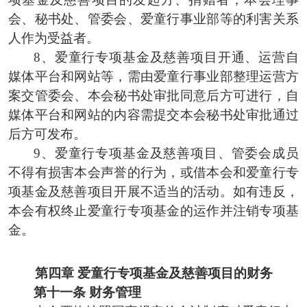
会、秘书处、管委会、爱童行事业部等的利害关系
人作为受益者。
8、爱童行专项基金及慈善项目开通、运营自
媒体平台和网站等，需由爱童行事业部整理运营方
案交管委会、本会秘书处审批同意后方可进行，自
媒体平台和网站的内容需提交本会秘书处审批通过
后方可发布。
9、爱童行
专项基金
及慈善项目、
管委会成员
不得有损害本会声誉的行为，或借本会
和
爱童行
专
项基金
及慈善项目
开展不适当的活动。如有违反，
本会有权终止
爱童行
专项基金的运作
并注销
专项基
金。
第
四
章
爱童行专项基金及慈善项目的
财务
第
十一
条
财务管理