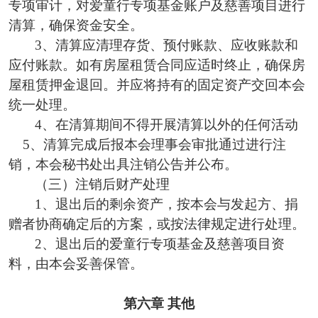
专项审计，
对
爱童行
专项基金账户
及慈善项目
进行
清算，确保资金安全。
3、清算应清理存货、预付账款、应收账款和
应付账款。如有房屋租赁合同应适时终止，确保房
屋租赁押金退回。并应将持有的固定资产交回本会
统一处理。
4、在
清算期间不得开展清算以外的任何活动
5
、
清算完成后
报本会理事会审批通过进行
注
销
，
本会
秘书处
出具注销公告
并公布
。
（
三
）注销后财产处理
1
、
退出后的剩余资产，按
本会与发起方、
捐
赠者
协商确定后的方案
，
或
按
法律规定进行处理。
2
、
退出
后
的
爱童行专项基金及慈善项目
资
料，由本会妥善保管。
第六章
其他