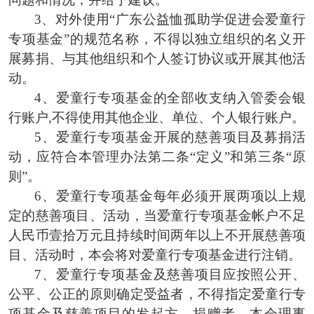
3、对外使用“广东公益恤孤助学促进会爱童行
专项基金”的规范名称，不得以独立组织的名义开
展募捐、与其他组织和个人签订协议或开展其他活
动。
4、爱童行专项基金的全部收支纳入管委会银
行账户,不得使用其他企业、单位、个人银行账户。
5、爱童行专项基金开展的慈善项目及募捐活
动，应符合本管理办法第二条“定义”和第三条“原
则”。
6、爱童行
专项基金每年必须
开展
两
项
以上规
定的慈善
项目、活动
，当
爱童行
专项基金帐户不足
人民币壹拾万元且持续时间
两
年以上不开展
慈善项
目、
活动时，本会将对
爱童行
专项基金进行
注销。
7、爱童行专项基金及慈善项目应按照公开、
公平、公正的原则确定受益者，不得指定爱童行专
项基金及慈善项目的发起方、捐赠者，本会理事