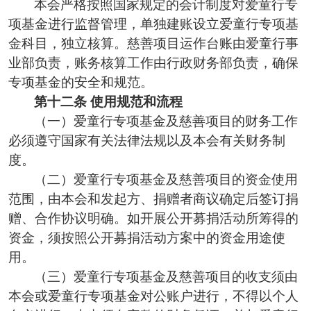
本会严格按照国家规定的会计制度对
爱童行
专
项基金进行监督管理，单独建账
设立爱童行专项基
金科目
，独立核算。
慈善
项目运作台账由
爱童行事
业部
负责，账务核算工作由
行政
财务部负责，确保
专项基金的安全和规范。
第
十二
条
使用规范和流程
（
一
）
爱童行
专项基金
及慈善项目
的
财务工作
必须遵守国家有关法律法规以及本会有关财务制
度
。
（
二
）
爱童行
专项基金
及慈善项目的
资金使用
范围
，
由本会
和
发起方
、
捐赠者商议确定后
签订
捐
赠、合作
协议明确
。
如开展公开募捐活动所筹得的
资金，须按照公开募捐活动方案中的资金用途使
用。
（
三
）
爱童行专项基金及慈善项目的收支
须由
本会或爱童行专项基金
对公账户
进行
，不得以个人