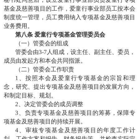
基金及慈善项目的工作，爱童行事业部员工按本会
制度统一管理，员工费用纳入专项基金及慈善项目
业务费用。
第八条
爱童行专项基金管理委员会
（一）管委会的组成
管委会由
3-7人组成，设主任、副主任、委员，
成员由发起方和本会共同指派。
（二）管委会工作职责
1、按照
本会及爱童行专项基金的宗旨和理
念，
研究、提出专项基金及慈善项目的发展方向，
和制定目标、规划。
2、决定管委会的成员调整
3、
负责专项基金
及慈善项目
的筹募
，
保障
专
项
基金
及慈善
项目
的
持续开展
。
4、
审核专项基金
及慈善
项目
的年度工作计
划
、
工作方案和报告
、
财务报告等
，
并
检查
实际完