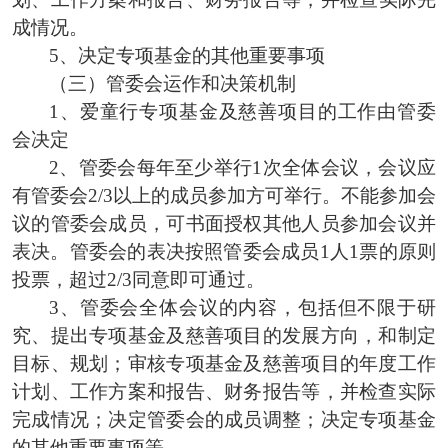
成
情况
。
5、
决定专项基金的其他重要事项
（三）管委会运作和决策机制
1、爱童行专项基金及慈善项目的工作由管委
会决定
2、管委会每年至少举行1次全体会议，会议应
有管委会2/3以上的成员参加方可举行。不能参加会
议的管委会成员，可书面授权其他人员参加会议并
表决。管委会的表决按照管委会成员1人1票的原则
投票，超过2/3同意即可通过。
3、管委会全体会议的内容，包括但不限于研
究、提出专项基金及慈善项目的发展方向，和制定
目标、规划；
审核专项基金
及慈善
项目
的年度工作
计划
、
工作方案和报告
、
财务报告等
，
并
检查
实际
完成
情况
；
决定管委会的成员调整；
决定专项基金
的其他重要事项
等。