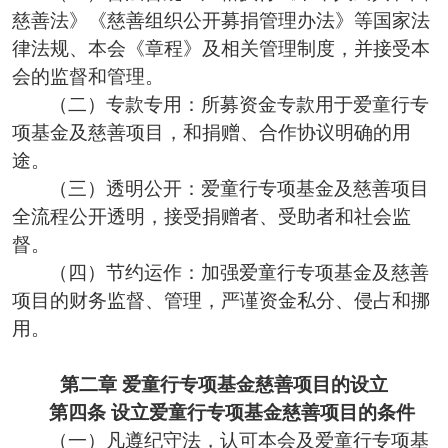
慈善法
》《
慈善组织公开募捐管理办法
》
等国家法
律法规、本会《章程》及相关管理制度，并接受本
会的监督和管理
。
（
二
）
专款专用：
所募
资金
专款
用于
爱童行专
项基金及慈善项目，和捐赠、合作
协议明确的
用
途
。
（
三
）
透明公开：
爱童行专项基金及慈善项目
全流程公开透明，接受
捐赠者、受助者和
社会监
督
。
（四）节约运作：加强爱童行专项基金及慈善
项目的财务监督、管理，严谨资金私分、侵占和挪
用。
第二章
爱童行
专项基金
慈善项目
的设立
第四条
设立爱童行专项基金慈善项目的条件
（一）凡遵纪守法，认可本会及爱童行专项基