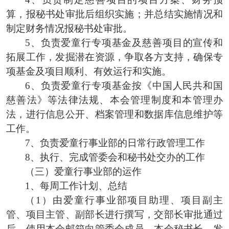
算，报秘书处审批后组织实施；并
总结
实施情况
和
制定
财务
情况
报秘书处审批。
5、
负责
爱童行
专项基金
及慈善项目
的宣传和
拓展工作，发掘潜在资源，争取各方支持，确保
专
项
基金
及
项目顺利
、
有效运行和实施。
6、
负责
爱童行
专项基金按
《
中国人民共和国
慈善法
》
等法律法规、本会管理
制度
和本管理办
法，
进行信息公开、档案管理和数据库信息维护等
工作。
7、
负责
爱童行事业
部
的
日常行政管理工作
8、
执行
、
完成
管委会和
秘书处交办的工作
（
三
）
爱童行事业部的运作
1、每
周
工作计划、总结
（
1）由爱童行事业部项目助理、项目副主
管、项目主管、副部长进行撰写，交部长审批通过
后，使用本会邮箱向管委会成员、本会秘书长、发