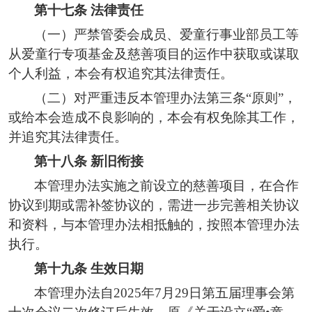
第十七条
法律责任
（一）严禁管委会成员、爱童行事业部员工等
从爱童行专项基金及慈善项目的运作中获取或谋取
个人利益，本会有权追究其法律责任。
（二）对严重违反本管理办法第三条
“原则”，
或给本会造成不良影响的，本会有权免除其工作，
并追究其法律责任。
第十
八
条
新旧衔接
本
管理
办法实施之前设立的
慈善项目
，
在合作
协议到期或
需
补签协议的，需进一步完善相关协议
和资料，与本
管理
办法相抵触的，按照本
管理
办法
执行。
第十
九
条
生效日期
本
管理
办法自
2025年7月29日第五届理事会第