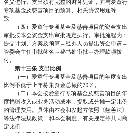
名义
进行
。
支出须有完整
的财务
凭证，并与
爱童行
专项基金及慈善
项目
的
预算、
相关
协议用途
等
一
致。
（
四
）
爱童行专项基金及慈善项目的
资金支出
审批按本会资金支出审批规定执行。审批流程为：
提交计划、方案
及预算
→
经办人员
提出资金申请
→
管委会主任审批签名
→秘书处审批→办理款项拨
付。
第十
三
条
支出比例
（一）爱童行
专项基金
及慈善项目的
年度支出
比例不低于上年募集资金总额的
7
0％。
（二）本会按爱童行专项基金及慈善项目的年
度捐赠收入或业务活动成本，提取或分摊一定比例
的管理费用。具体由本会和发起方依照《慈善法》
等法律法规政策，和本会制度、有关规定等共同商
定比例。