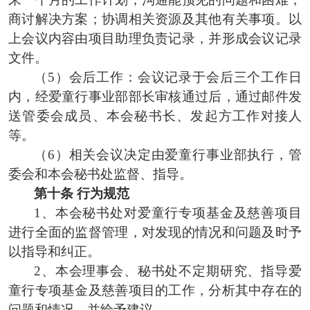
商讨解决方案；
协调相关资源及其他有关事项。
以
上会议内容由项目助理负责记录，并形成会议记录
文件。
（
5
）
会后工作
：
会议
记录于
会后三个工作日
内
，
经爱童行事业部部长审核通过后，
通过邮件发
送管委会成员、本会秘书长、发起方工作对接人
等。
（
6）
相关
会议
决定由爱童行事业部执行，
管
委会
和本会秘书处监督、指导。
第十条
行为规范
1、
本会秘书处
对
爱童行
专项基金
及慈善项目
进行
全面的
监督管理
，对发现的情况和问题及时予
以指导和纠正。
2、本会理事会、秘书处不定期研究、指导爱
童行专项基金及慈善项目的工作，分析其中存在的
问题和情况，并给予建议。