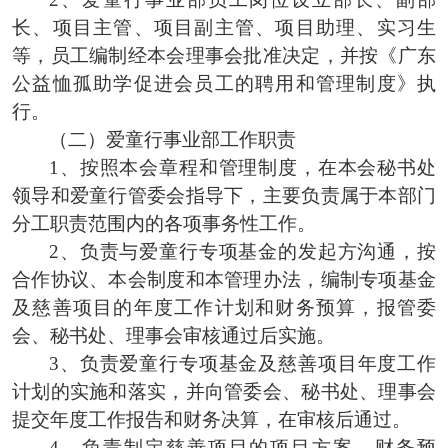
长
、项目主管、
项目副主管
、
项目助理
、
实习生
等，员工编制经本会理事会批准决定，并按《广东
公益恤孤助学促进会员工的聘用和管理制度》执
行。
（二）爱童行事业部工作职责
1、
按照本会章程和
管理
制度，在
本会
秘书处
领导和
爱童行管委会指导下，
主要负责属于本部门
分工职责范围内的各项事务性工作
。
2、
负责与
爱童行
专项基金
的发起
方沟通，按
合作协议
、
本会制度
和本管理办法
，编制
专项基金
及慈善项目的
年度工作计划和财务预算，
报
管委
会、
秘书处
、
理事会审核通过后实施。
3、
负责
爱童行
专项基金
及慈善项目
年度工作
计划的实施和落实，并向
管委会、
秘书处
、
理事会
提交年度工作报告和财务决算，
在
审核
后
通过。
4、
负责
制定慈善项目的
项目方案
、
财务预