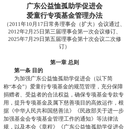
广东公益恤孤助学促进会
爱童行
专项基金管理
办法
（
2011年10月17日常务理事会（扩大）会议通过、
2012年2月25日第三届理事会第一次会议修订、
2025年7月29日第五届理事会第十次会议二次修
订）
第一章
总则
第一条
目的
为加强
广东公益恤孤助学促进会（以下简
称
“本会”）爱童行
专项基金的规范管理，充分保障
捐赠
者
、受益
者
的合法权益，
确保专项基金专款专
用，
提升
专项基金及属下慈善
项目
的高效运作
，根
据《中华人民共和国慈善法》《
民政部关于进一步
加强
基金会
专项基金
管理
工作的通知
》等
法律
法
规，
以及本会《章程》
《
广东公益恤孤助学促进会