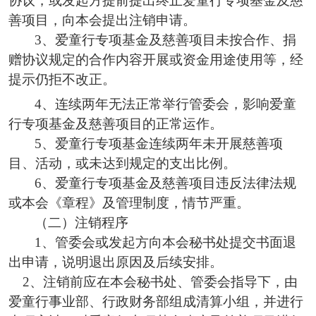
协议，
或发起方
提前提出终止爱童行专项基金及慈
善项目，
向本会
提出
注销
申请。
3、爱童行专项基金及慈善项目未按合作、捐
赠协议规定的合作内容开展或资金用途使用等，经
提示仍拒不改正。
4
、连续两年无法正常
举行
管委会，影响
爱童
行
专项基金
及慈善项目的
正常运作。
5、爱童行
专项基金连续两年未
开展
慈善
项
目、活动，
或
未
达到规定的支出比例。
6
、
爱童行
专项基金
及慈善项目
违反法律法规
或本会
《
章程
》
及管理
制度，情节严重。
（二）
注销
程序
1
、
管委会或发起方向本会
秘书处
提交书面退
出申请，说明退出原因及后续安排。
2
、
注销前应在
本会
秘书处、管委会指导下，由
爱童行事业部、行政财务部组成清算小组，并进行